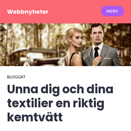
Hoppa
till
Webbnyheter
MENY
innehåll
BLOGGAT
Unna dig och dina
textilier en riktig
kemtvätt