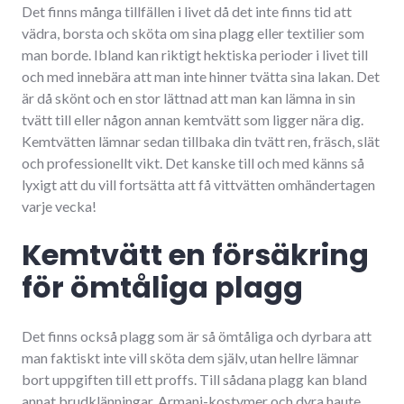
Det finns många tillfällen i livet då det inte finns tid att
vädra, borsta och sköta om sina plagg eller textilier som
man borde. Ibland kan riktigt hektiska perioder i livet till
och med innebära att man inte hinner tvätta sina lakan. Det
är då skönt och en stor lättnad att man kan lämna in sin
tvätt till eller någon annan kemtvätt som ligger nära dig.
Kemtvätten lämnar sedan tillbaka din tvätt ren, fräsch, slät
och professionellt vikt. Det kanske till och med känns så
lyxigt att du vill fortsätta att få vittvätten omhändertagen
varje vecka!
Kemtvätt en försäkring
för ömtåliga plagg
Det finns också plagg som är så ömtåliga och dyrbara att
man faktiskt inte vill sköta dem själv, utan hellre lämnar
bort uppgiften till ett proffs. Till sådana plagg kan bland
annat brudklänningar, Armani-kostymer och dyra haute