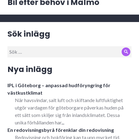
Bil efter behov i Malmö
Nästa
inlägg:
Sök inlägg
Sök
Sök
efter:
Nya inlägg
IPL i Göteborg – anpassad hudföryngring för
västkustklimat
När havsvindar, salt luft och skiftande luftfuktighet
utgör vardagen för göteborgare påverkas huden på
ett sätt som skiljer sig från inlandsklimatet. Dessa
unika förhållanden har
...
En redovisningsbyrå förenklar din redovisning
Redovisning och bokföring kan ta upp mycket tid.