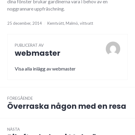
dina fönster brukar gardinerna vara i behov av en
noggrannare uppfräschning.
25 december, 2014
Kemtvätt
,
Malmö
,
vittvatt
PUBLICERAT AV
webmaster
Visa alla inlägg av webmaster
Inläggsnavigering
FÖREGÅENDE
Överraska någon med en resa
Föregående
inlägg:
NÄSTA