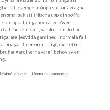
a dyrbara kläder som är lämpliga att
g har till exempel många soffor avtagbar
l en smal sak att fräscha upp din soffa
ar som uppstått genom åren. Även
a fall för kemtvätt, särskilt om du har
tiga, ateljésydda gardiner. I normala fall
ra sina gardiner ordentligt, men efter
r brukar gardinerna vara i behov av en
ng.
Malmö
,
vittvatt
Lämna en kommentar