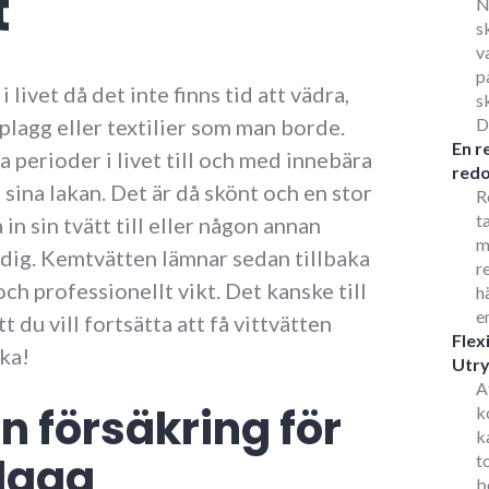
t
N
s
v
p
i livet då det inte finns tid att vädra,
s
plagg eller textilier som man borde.
D
En r
a perioder i livet till och med innebära
redo
 sina lakan. Det är då skönt och en stor
R
t
in sin tvätt till eller någon annan
m
 dig. Kemtvätten lämnar sedan tillbaka
r
 och professionellt vikt. Det kanske till
h
e
t du vill fortsätta att få vittvätten
Flex
ka!
Utr
A
n försäkring för
k
k
lagg
t
b