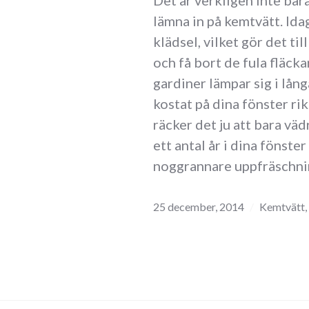
Det är verkligen inte bar
lämna in på kemtvätt. Ida
klädsel, vilket gör det til
och få bort de fula fläck
gardiner lämpar sig i lång
kostat på dina fönster rik
räcker det ju att bara väd
ett antal år i dina fönste
noggrannare uppfräschni
25 december, 2014
Kemtvätt
,