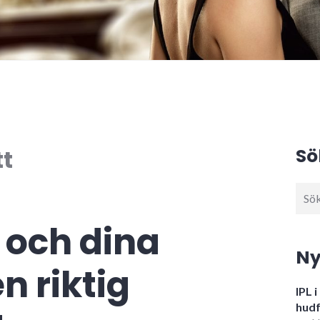
tt
Sö
Sök
efter
 och dina
Ny
en riktig
IPL 
hudf