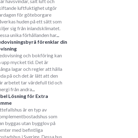
är havsvindar, salt luft och
kiftande luftfuktighet utgör
ardagen för göteborgare
åverkas huden på ett sätt som
kiljer sig från inlandsklimatet.
essa unika förhållanden har
...
edovisningsbyrå förenklar din
visning
edovisning och bokföring kan
a upp mycket tid. Det är
ånga lagar och regler att hålla
eda på och det är lätt att den
är arbetet tar värdefull tid och
nergi från andra
...
ibel Lösning för Extra
ymme
ttefallshus är en typ av
omplementbostadshus som
an byggas utan bygglov på
omter med befintliga
ostadshus i Sverige. Dessa hus