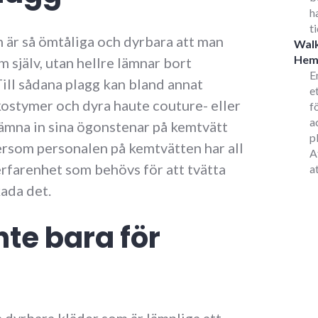
h
t
 är så ömtåliga och dyrbara att man
Walk
He
em själv, utan hellre lämnar bort
E
 Till sådana plagg kan bland annat
e
ostymer och dyra haute couture- eller
f
a
lämna in sina ögonstenar på kemtvätt
p
ersom personalen på kemtvätten har all
A
erfarenhet som behövs för att tvätta
a
kada det.
te bara för