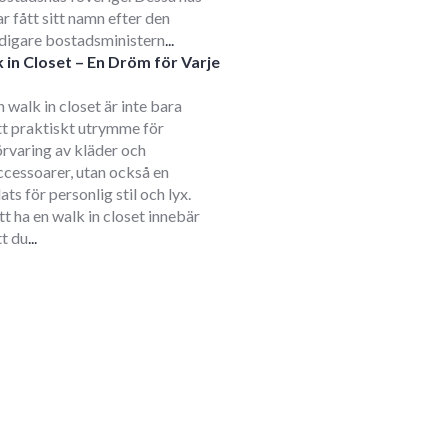
ar fått sitt namn efter den
idigare bostadsministern
...
 in Closet – En Dröm för Varje
m
n walk in closet är inte bara
tt praktiskt utrymme för
örvaring av kläder och
ccessoarer, utan också en
lats för personlig stil och lyx.
tt ha en walk in closet innebär
tt du
...