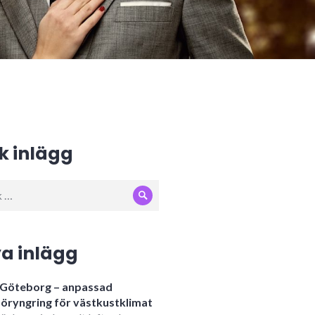
k inlägg
Sök
:
a inlägg
i Göteborg – anpassad
öryngring för västkustklimat