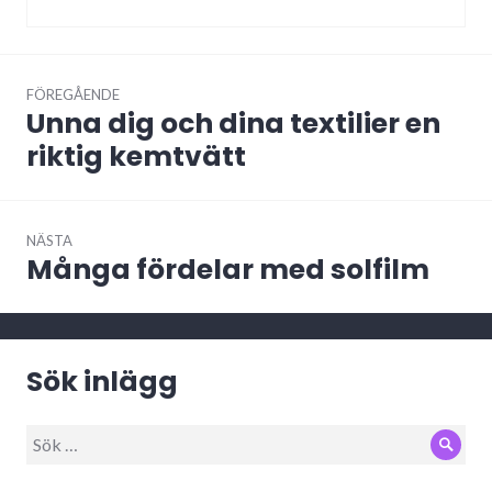
Inläggsnavigering
FÖREGÅENDE
Unna dig och dina textilier en
Föregående
inlägg:
riktig kemtvätt
NÄSTA
Många fördelar med solfilm
Nästa
inlägg:
Sök inlägg
Sök
Sök
efter: