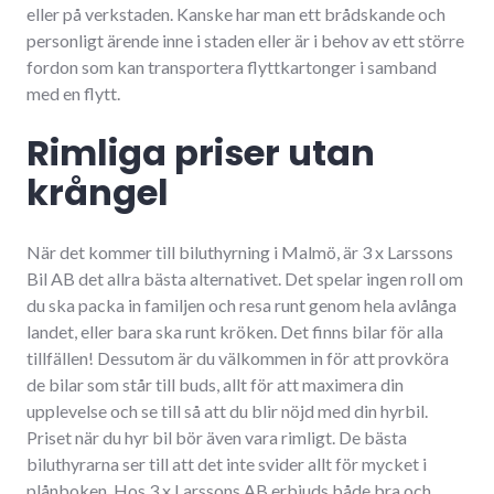
eller på verkstaden. Kanske har man ett brådskande och
personligt ärende inne i staden eller är i behov av ett större
fordon som kan transportera flyttkartonger i samband
med en flytt.
Rimliga priser utan
krångel
När det kommer till biluthyrning i Malmö, är 3 x Larssons
Bil AB det allra bästa alternativet. Det spelar ingen roll om
du ska packa in familjen och resa runt genom hela avlånga
landet, eller bara ska runt kröken. Det finns bilar för alla
tillfällen! Dessutom är du välkommen in för att provköra
de bilar som står till buds, allt för att maximera din
upplevelse och se till så att du blir nöjd med din hyrbil.
Priset när du hyr bil bör även vara rimligt. De bästa
biluthyrarna ser till att det inte svider allt för mycket i
plånboken. Hos 3 x Larssons AB erbjuds både bra och