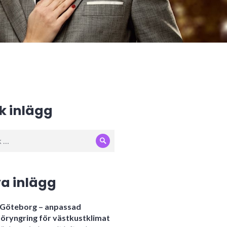
k inlägg
Sök
:
a inlägg
i Göteborg – anpassad
öryngring för västkustklimat