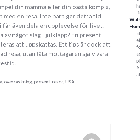
h
empel din mamma eller din bästa kompis,
t
 med en resa. Inte bara ger detta tid
Walk
i får även dela en upplevelse för livet.
He
E
a av något slag i julklapp? En present
e
ras att uppskattas. Ett tips är dock att
f
ad resa, utan låta mottagaren själv vara
a
p
estid.
A
a
a
,
överraskning
,
present
,
resor
,
USA