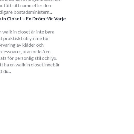
ar fått sitt namn efter den
idigare bostadsministern
...
 in Closet – En Dröm för Varje
m
n walk in closet är inte bara
tt praktiskt utrymme för
örvaring av kläder och
ccessoarer, utan också en
lats för personlig stil och lyx.
tt ha en walk in closet innebär
tt du
...