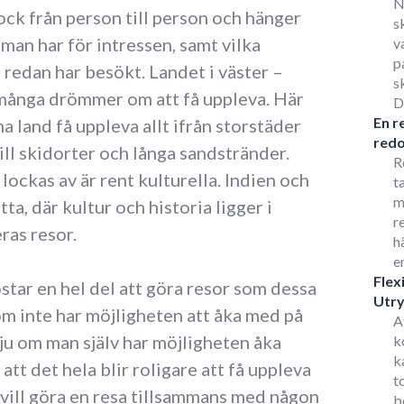
N
ck från person till person och hänger
s
 man har för intressen, samt vilka
v
p
 redan har besökt. Landet i väster –
s
många drömmer om att få uppleva. Här
D
En r
 land få uppleva allt ifrån storstäder
redo
ill skidorter och långa sandstränder.
R
ockas av är rent kulturella. Indien och
t
m
ta, där kultur och historia ligger i
r
ras resor.
h
e
Flex
ostar en hel del att göra resor som dessa
Utr
om inte har möjligheten att åka med på
A
 ju om man själv har möjligheten åka
k
k
tt det hela blir roligare att få uppleva
t
ill göra en resa tillsammans med någon
b