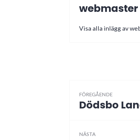
webmaster
Visa alla inlägg av w
Inläggsnav
FÖREGÅENDE
Dödsbo La
Föregående
inlägg:
NÄSTA