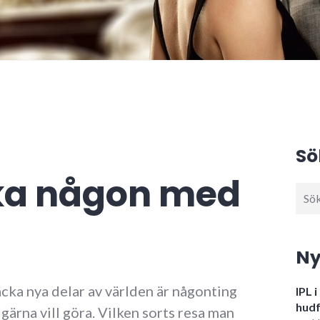
Sö
ka någon med
Sök
efter
Ny
äcka nya delar av världen är någonting
IPL 
hudf
gärna vill göra. Vilken sorts resa man