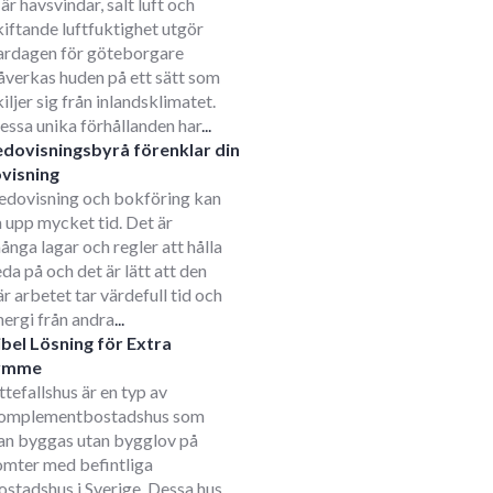
är havsvindar, salt luft och
kiftande luftfuktighet utgör
ardagen för göteborgare
åverkas huden på ett sätt som
kiljer sig från inlandsklimatet.
essa unika förhållanden har
...
edovisningsbyrå förenklar din
visning
edovisning och bokföring kan
a upp mycket tid. Det är
ånga lagar och regler att hålla
eda på och det är lätt att den
är arbetet tar värdefull tid och
nergi från andra
...
ibel Lösning för Extra
ymme
ttefallshus är en typ av
omplementbostadshus som
an byggas utan bygglov på
omter med befintliga
ostadshus i Sverige. Dessa hus