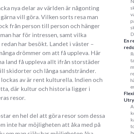
N
äcka nya delar av världen är någonting
s
v
gärna vill göra. Vilken sorts resa man
p
ck från person till person och hänger
s
 man har för intressen, samt vilka
D
En r
 redan har besökt. Landet i väster –
redo
många drömmer om att få uppleva. Här
R
t
 land få uppleva allt ifrån storstäder
m
ill skidorter och långa sandstränder.
r
ockas av är rent kulturella. Indien och
h
e
ta, där kultur och historia ligger i
Flex
ras resor.
Utr
A
k
ostar en hel del att göra resor som dessa
k
om inte har möjligheten att åka med på
t
 ju om man själv har möjligheten åka
b