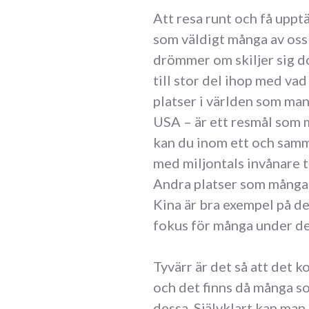
Att resa runt och få uppt
som väldigt många av oss 
drömmer om skiljer sig do
till stor del ihop med vad
platser i världen som man
USA – är ett resmål som 
kan du inom ett och samma
med miljontals invånare t
Andra platser som många l
Kina är bra exempel på det
fokus för många under de
Tyvärr är det så att det k
och det finns då många s
dessa. Självklart kan man