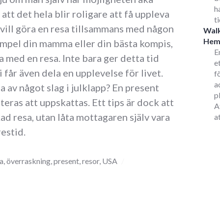
h
tt det hela blir roligare att få uppleva
t
ill göra en resa tillsammans med någon
Walk
He
empel din mamma eller din bästa kompis,
E
 med en resa. Inte bara ger detta tid
e
i får även dela en upplevelse för livet.
f
a
a av något slag i julklapp? En present
p
ras att uppskattas. Ett tips är dock att
A
ad resa, utan låta mottagaren själv vara
a
estid.
a
,
överraskning
,
present
,
resor
,
USA