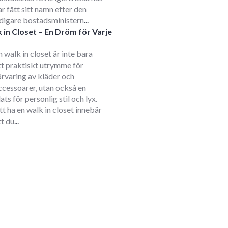
ar fått sitt namn efter den
idigare bostadsministern
...
 in Closet – En Dröm för Varje
m
n walk in closet är inte bara
tt praktiskt utrymme för
örvaring av kläder och
ccessoarer, utan också en
lats för personlig stil och lyx.
tt ha en walk in closet innebär
tt du
...