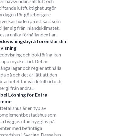
är havsvindar, salt luft och
kiftande luftfuktighet utgör
ardagen för göteborgare
åverkas huden på ett sätt som
kiljer sig från inlandsklimatet.
essa unika förhållanden har
...
edovisningsbyrå förenklar din
visning
edovisning och bokföring kan
a upp mycket tid. Det är
ånga lagar och regler att hålla
eda på och det är lätt att den
är arbetet tar värdefull tid och
nergi från andra
...
ibel Lösning för Extra
ymme
ttefallshus är en typ av
omplementbostadshus som
an byggas utan bygglov på
omter med befintliga
ostadshus i Sverige. Dessa hus