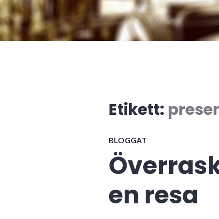
Etikett:
prese
BLOGGAT
Överras
en resa