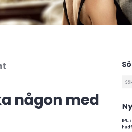
nt
Sö
Sök
efter
ka någon med
Ny
IPL 
hudf