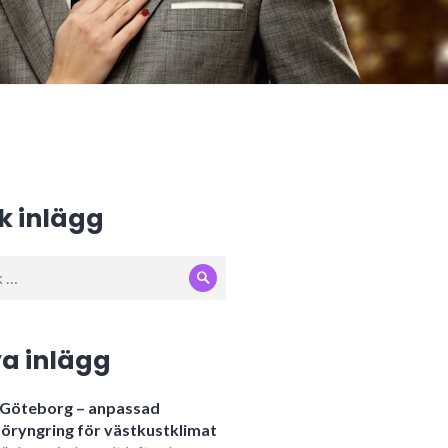
k inlägg
Sök
:
a inlägg
i Göteborg – anpassad
öryngring för västkustklimat