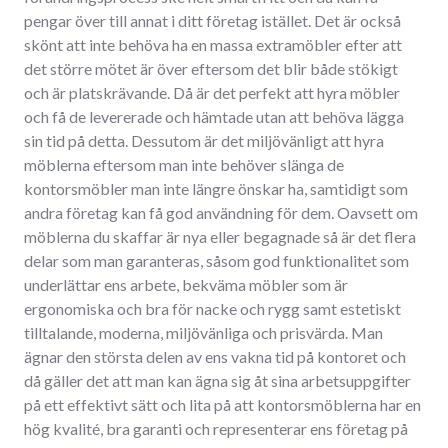
pengar över till annat i ditt företag istället. Det är också
skönt att inte behöva ha en massa extramöbler efter att
det större mötet är över eftersom det blir både stökigt
och är platskrävande. Då är det perfekt att hyra möbler
och få de levererade och hämtade utan att behöva lägga
sin tid på detta. Dessutom är det miljövänligt att hyra
möblerna eftersom man inte behöver slänga de
kontorsmöbler man inte längre önskar ha, samtidigt som
andra företag kan få god användning för dem. Oavsett om
möblerna du skaffar är nya eller begagnade så är det flera
delar som man garanteras, såsom god funktionalitet som
underlättar ens arbete, bekväma möbler som är
ergonomiska och bra för nacke och rygg samt estetiskt
tilltalande, moderna, miljövänliga och prisvärda. Man
ägnar den största delen av ens vakna tid på kontoret och
då gäller det att man kan ägna sig åt sina arbetsuppgifter
på ett effektivt sätt och lita på att kontorsmöblerna har en
hög kvalité, bra garanti och representerar ens företag på