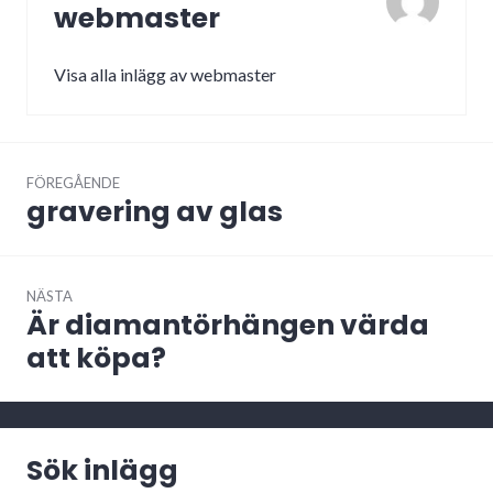
webmaster
Visa alla inlägg av webmaster
Inläggsnavigering
FÖREGÅENDE
gravering av glas
Föregående
inlägg:
NÄSTA
Är diamantörhängen värda
Nästa
inlägg:
att köpa?
Sök inlägg