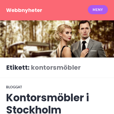
Hoppa
till
Webbnyheter
MENY
innehåll
Etikett:
kontorsmöbler
BLOGGAT
Kontorsmöbler i
Stockholm