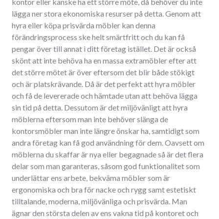
kontor eller kanske ha ett större möte, då behöver du inte
lägga ner stora ekonomiska resurser på detta. Genom att
hyra eller köpa prisvärda möbler kan denna
förändringsprocess ske helt smärtfritt och du kan få
pengar över till annat i ditt företag istället. Det är också
skönt att inte behöva ha en massa extramöbler efter att
det större mötet är över eftersom det blir både stökigt
och är platskrävande. Då är det perfekt att hyra möbler
och få de levererade och hämtade utan att behöva lägga
sin tid på detta. Dessutom är det miljövänligt att hyra
möblerna eftersom man inte behöver slänga de
kontorsmöbler man inte längre önskar ha, samtidigt som
andra företag kan få god användning för dem. Oavsett om
möblerna du skaffar är nya eller begagnade så är det flera
delar som man garanteras, såsom god funktionalitet som
underlättar ens arbete, bekväma möbler som är
ergonomiska och bra för nacke och rygg samt estetiskt
tilltalande, moderna, miljövänliga och prisvärda. Man
ägnar den största delen av ens vakna tid på kontoret och