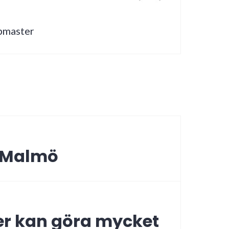
ebmaster
igering
i Malmö
er kan göra mycket