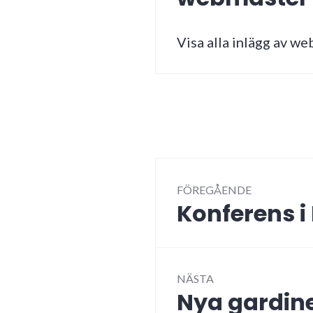
Visa alla inlägg av w
Inläggsnav
FÖREGÅENDE
Konferens 
Föregående
inlägg:
NÄSTA
Nya gardin
Nästa