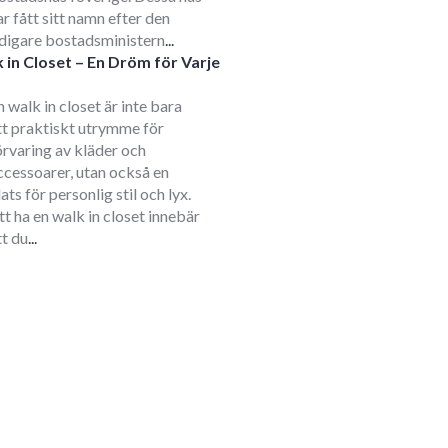
ar fått sitt namn efter den
idigare bostadsministern
...
 in Closet – En Dröm för Varje
m
n walk in closet är inte bara
tt praktiskt utrymme för
örvaring av kläder och
ccessoarer, utan också en
lats för personlig stil och lyx.
tt ha en walk in closet innebär
tt du
...