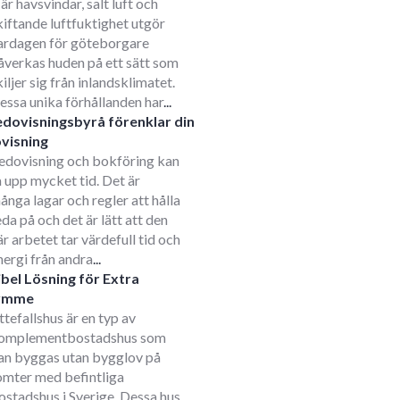
är havsvindar, salt luft och
kiftande luftfuktighet utgör
ardagen för göteborgare
åverkas huden på ett sätt som
kiljer sig från inlandsklimatet.
essa unika förhållanden har
...
edovisningsbyrå förenklar din
visning
edovisning och bokföring kan
a upp mycket tid. Det är
ånga lagar och regler att hålla
eda på och det är lätt att den
är arbetet tar värdefull tid och
nergi från andra
...
ibel Lösning för Extra
ymme
ttefallshus är en typ av
omplementbostadshus som
an byggas utan bygglov på
omter med befintliga
ostadshus i Sverige. Dessa hus