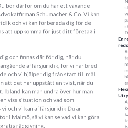
N
 Du bör därför om du har ett växande
s
Advokatfirman Schumacher & Co. Vi kan
v
p
ridik och vi kan förbereda dig för de
s
s att uppkomma för just ditt företag i
D
En r
redo
R
a dig och finnas där för dig, när du
t
m
angående affärsjuridik, för vi har bred
r
och vi hjälper dig från start till mål.
h
n att det har uppstått en tvist, när du
e
Flex
t. Ibland kan man undra över hur man
Utr
i en viss situation och vad som
A
 vi och vi kan affärsjuridik Du är
k
k
or i Malmö, så vi kan se vad vi kan göra
t
 gratis rådgivning.
b