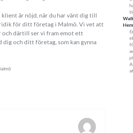
h
t
klient är nöjd, när du har vänt dig till
Walk
ridik för ditt företag i Malmö. Vi vet att
He
E
 och därtill ser vi fram emot ett
e
dig och ditt företag, som kan gynna
f
a
p
A
almö
a