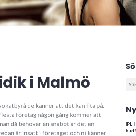
Sö
idik i Malmö
Sök
efter
vokatbyrå de känner att det kan lita på.
Ny
 flesta företag någon gång kommer att
 man då behöver en snabbt är det en
IPL 
hudf
dan är insatt i företaget och ni känner