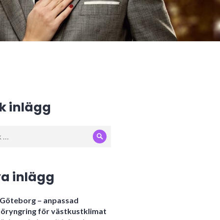
k inlägg
Sök
:
a inlägg
i Göteborg – anpassad
öryngring för västkustklimat