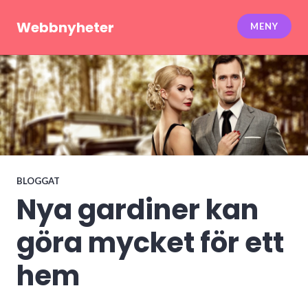
Hoppa
till
Webbnyheter
MENY
innehåll
BLOGGAT
Nya gardiner kan
göra mycket för ett
hem