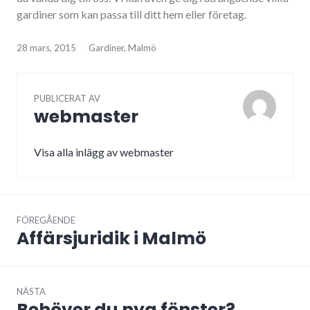
gardiner som kan passa till ditt hem eller företag.
28 mars, 2015
Gardiner
,
Malmö
PUBLICERAT AV
webmaster
Visa alla inlägg av webmaster
Inläggsnavigering
FÖREGÅENDE
Affärsjuridik i Malmö
Föregående
inlägg:
NÄSTA
Behöver du nya fönster?
Nästa