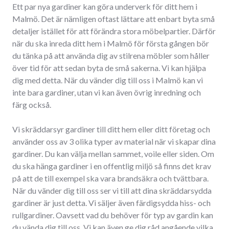
Ett par nya gardiner kan göra underverk för ditt hem i
Malmö. Det är nämligen oftast lättare att enbart byta små
detaljer istället för att förändra stora möbelpartier. Därför
när du ska inreda ditt hem i Malmö för första gången bör
du tänka på att använda dig av stilrena möbler som håller
över tid för att sedan byta de små sakerna. Vi kan hjälpa
dig med detta. När du vänder dig till oss i Malmö kan vi
inte bara gardiner, utan vi kan även övrig inredning och
färg också.
Vi skräddarsyr gardiner till ditt hem eller ditt företag och
använder oss av 3 olika typer av material när vi skapar dina
gardiner. Du kan välja mellan sammet, voile eller siden. Om
du ska hänga gardiner i en offentlig miljö så finns det krav
på att de till exempel ska vara brandsäkra och tvättbara.
När du vänder dig till oss ser vi till att dina skräddarsydda
gardiner är just detta. Vi säljer även färdigsydda hiss- och
rullgardiner. Oavsett vad du behöver för typ av gardin kan
du vända dig till oss. Vi kan även ge dig råd angående vilka