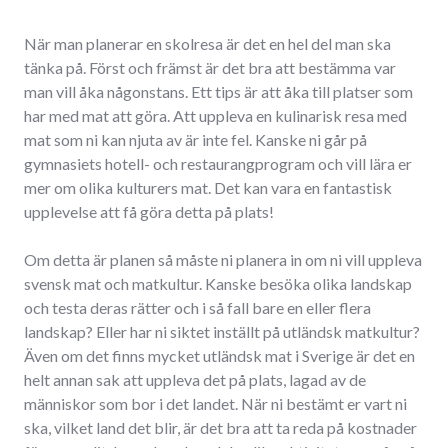
När man planerar en skolresa är det en hel del man ska
tänka på. Först och främst är det bra att bestämma var
man vill åka någonstans. Ett tips är att åka till platser som
har med mat att göra. Att uppleva en kulinarisk resa med
mat som ni kan njuta av är inte fel. Kanske ni går på
gymnasiets hotell- och restaurangprogram och vill lära er
mer om olika kulturers mat. Det kan vara en fantastisk
upplevelse att få göra detta på plats!
Om detta är planen så måste ni planera in om ni vill uppleva
svensk mat och matkultur. Kanske besöka olika landskap
och testa deras rätter och i så fall bare en eller flera
landskap? Eller har ni siktet inställt på utländsk matkultur?
Även om det finns mycket utländsk mat i Sverige är det en
helt annan sak att uppleva det på plats, lagad av de
människor som bor i det landet. När ni bestämt er vart ni
ska, vilket land det blir, är det bra att ta reda på kostnader