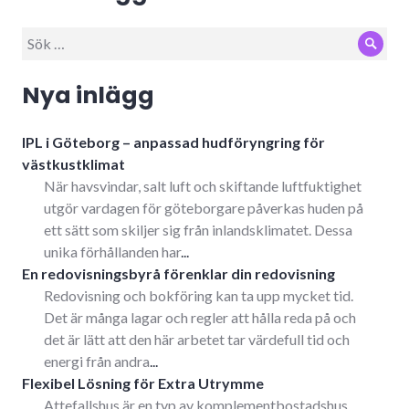
Sök
Sök
efter:
Nya inlägg
IPL i Göteborg – anpassad hudföryngring för
västkustklimat
När havsvindar, salt luft och skiftande luftfuktighet
utgör vardagen för göteborgare påverkas huden på
ett sätt som skiljer sig från inlandsklimatet. Dessa
unika förhållanden har
...
En redovisningsbyrå förenklar din redovisning
Redovisning och bokföring kan ta upp mycket tid.
Det är många lagar och regler att hålla reda på och
det är lätt att den här arbetet tar värdefull tid och
energi från andra
...
Flexibel Lösning för Extra Utrymme
Attefallshus är en typ av komplementbostadshus