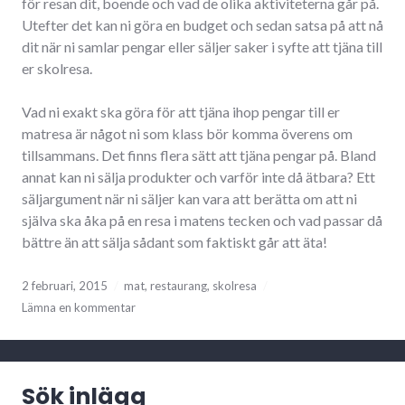
för resan dit, boende och vad de olika aktiviteterna går på.
Utefter det kan ni göra en budget och sedan satsa på att nå
dit när ni samlar pengar eller säljer saker i syfte att tjäna till
er skolresa.
Vad ni exakt ska göra för att tjäna ihop pengar till er
matresa är något ni som klass bör komma överens om
tillsammans. Det finns flera sätt att tjäna pengar på. Bland
annat kan ni sälja produkter och varför inte då ätbara? Ett
säljargument när ni säljer kan vara att berätta om att ni
själva ska åka på en resa i matens tecken och vad passar då
bättre än att sälja sådant som faktiskt går att äta!
2 februari, 2015
mat
,
restaurang
,
skolresa
Lämna en kommentar
Sök inlägg