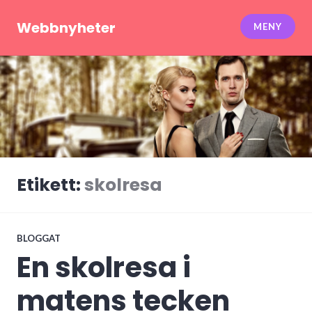
Hoppa
till
Webbnyheter
MENY
innehåll
Etikett:
skolresa
BLOGGAT
En skolresa i
matens tecken