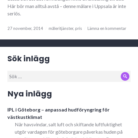
Här bör man alltså avstå – denne målare i Uppsala är inte
seriös.
27 november, 2014
måleritjänster
,
pris
Lämna en kommentar
Sök inlägg
Sök
Sök
efter:
Nya inlägg
IPL i Göteborg – anpassad hudföryngring för
västkustklimat
När havsvindar, salt luft och skiftande luftfuktighet
utgör vardagen för göteborgare påverkas huden på