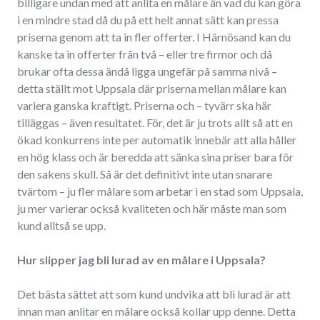
billigare undan med att anlita en målare än vad du kan göra
i en mindre stad då du på ett helt annat sätt kan pressa
priserna genom att ta in fler offerter. I Härnösand kan du
kanske ta in offerter från två – eller tre firmor och då
brukar ofta dessa ändå ligga ungefär på samma nivå –
detta ställt mot Uppsala där priserna mellan målare kan
variera ganska kraftigt. Priserna och – tyvärr ska här
tilläggas – även resultatet. För, det är ju trots allt så att en
ökad konkurrens inte per automatik innebär att alla håller
en hög klass och är beredda att sänka sina priser bara för
den sakens skull. Så är det definitivt inte utan snarare
tvärtom – ju fler målare som arbetar i en stad som Uppsala,
ju mer varierar också kvaliteten och här måste man som
kund alltså se upp.
Hur slipper jag bli lurad av en målare i Uppsala?
Det bästa sättet att som kund undvika att bli lurad är att
innan man anlitar en målare också kollar upp denne. Detta