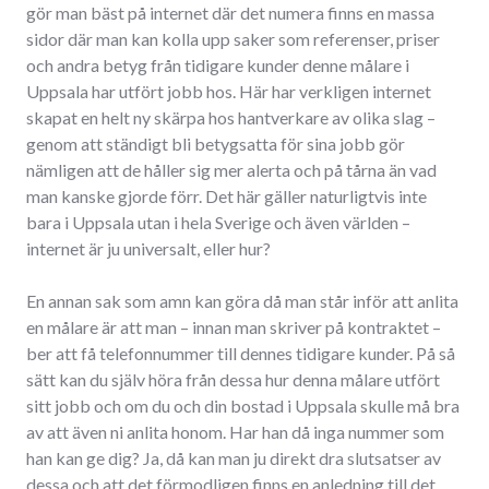
gör man bäst på internet där det numera finns en massa
sidor där man kan kolla upp saker som referenser, priser
och andra betyg från tidigare kunder denne målare i
Uppsala har utfört jobb hos. Här har verkligen internet
skapat en helt ny skärpa hos hantverkare av olika slag –
genom att ständigt bli betygsatta för sina jobb gör
nämligen att de håller sig mer alerta och på tårna än vad
man kanske gjorde förr. Det här gäller naturligtvis inte
bara i Uppsala utan i hela Sverige och även världen –
internet är ju universalt, eller hur?
En annan sak som amn kan göra då man står inför att anlita
en målare är att man – innan man skriver på kontraktet –
ber att få telefonnummer till dennes tidigare kunder. På så
sätt kan du själv höra från dessa hur denna målare utfört
sitt jobb och om du och din bostad i Uppsala skulle må bra
av att även ni anlita honom. Har han då inga nummer som
han kan ge dig? Ja, då kan man ju direkt dra slutsatser av
dessa och att det förmodligen finns en anledning till det.