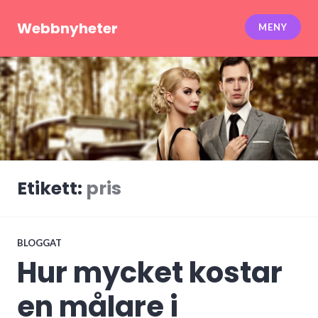
Hoppa
till
Webbnyheter
MENY
innehåll
Etikett:
pris
BLOGGAT
Hur mycket kostar
en målare i