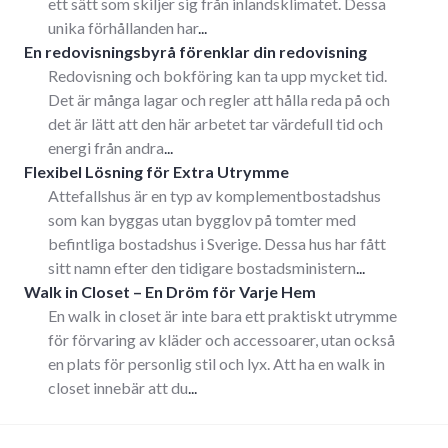
ett sätt som skiljer sig från inlandsklimatet. Dessa
unika förhållanden har
...
En redovisningsbyrå förenklar din redovisning
Redovisning och bokföring kan ta upp mycket tid.
Det är många lagar och regler att hålla reda på och
det är lätt att den här arbetet tar värdefull tid och
energi från andra
...
Flexibel Lösning för Extra Utrymme
Attefallshus är en typ av komplementbostadshus
som kan byggas utan bygglov på tomter med
befintliga bostadshus i Sverige. Dessa hus har fått
sitt namn efter den tidigare bostadsministern
...
Walk in Closet – En Dröm för Varje Hem
En walk in closet är inte bara ett praktiskt utrymme
för förvaring av kläder och accessoarer, utan också
en plats för personlig stil och lyx. Att ha en walk in
closet innebär att du
...