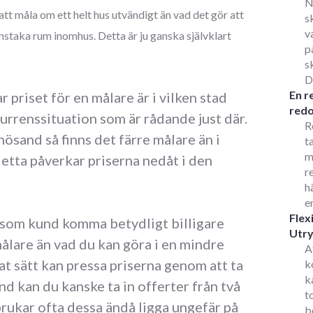
N
att måla om ett helt hus utvändigt än vad det gör att
s
v
enstaka rum inomhus. Detta är ju ganska självklart
p
s
D
En r
 priset för en målare är i vilken stad
redo
urrenssituation som är rådande just där.
R
ösand så finns det färre målare än i
t
m
etta påverkar priserna nedåt i den
r
h
e
Flex
å som kund komma betydligt billigare
Utr
ålare än vad du kan göra i en mindre
A
nat sätt kan pressa priserna genom att ta
k
k
and kan du kanske ta in offerter från två
t
 brukar ofta dessa ändå ligga ungefär på
b