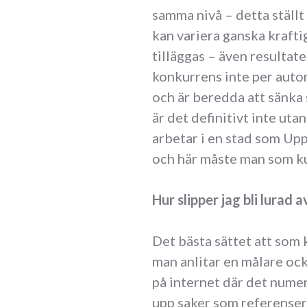
samma nivå – detta ställ
kan variera ganska kraftig
tilläggas – även resultatet
konkurrens inte per autom
och är beredda att sänka s
är det definitivt inte uta
arbetar i en stad som Upp
och här måste man som ku
Hur slipper jag bli lurad 
Det bästa sättet att som k
man anlitar en målare oc
på internet där det numer
upp saker som referenser,