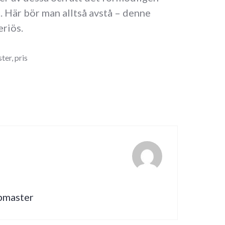
t. Här bör man alltså avstå – denne
eriös.
ster
,
pris
ebmaster