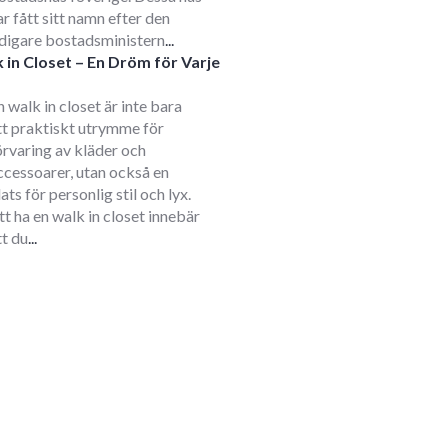
ar fått sitt namn efter den
idigare bostadsministern
...
 in Closet – En Dröm för Varje
m
n walk in closet är inte bara
tt praktiskt utrymme för
örvaring av kläder och
ccessoarer, utan också en
lats för personlig stil och lyx.
tt ha en walk in closet innebär
tt du
...