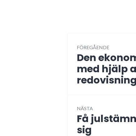
Inläggsnav
FÖREGÅENDE
Den ekono
Föregående
inlägg:
med hjälp a
redovisnin
NÄSTA
Få julstämn
Nästa
inlägg:
sig