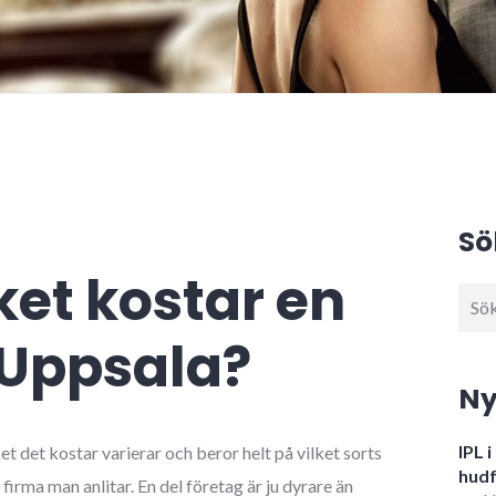
Sö
et kostar en
Sök
efter
 Uppsala?
Ny
IPL 
t det kostar varierar och beror helt på vilket sorts
hudf
irma man anlitar. En del företag är ju dyrare än