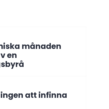
igering
miska månaden
v en
gsbyrå
ingen att infinna