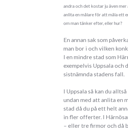
andra och det kostar ju även mer 
anlita en målare för att måla ett 
om man tänker efter, eller hur?
En annan sak som påverkar
man bor i och vilken konk
I en mindre stad som Härn
exempelvis Uppsala och d
sistnämnda stadens fall.
I Uppsala så kan du allts
undan med att anlita en m
stad då du på ett helt an
in fler offerter. I Härnös
– eller tre firmor och då