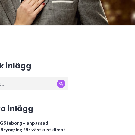
k inlägg
Sök
:
a inlägg
i Göteborg – anpassad
öryngring för västkustklimat