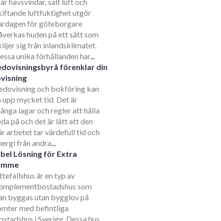
är havsvindar, salt luft och
kiftande luftfuktighet utgör
ardagen för göteborgare
åverkas huden på ett sätt som
kiljer sig från inlandsklimatet.
essa unika förhållanden har
...
edovisningsbyrå förenklar din
visning
edovisning och bokföring kan
a upp mycket tid. Det är
ånga lagar och regler att hålla
eda på och det är lätt att den
är arbetet tar värdefull tid och
nergi från andra
...
ibel Lösning för Extra
ymme
ttefallshus är en typ av
omplementbostadshus som
an byggas utan bygglov på
omter med befintliga
ostadshus i Sverige. Dessa hus