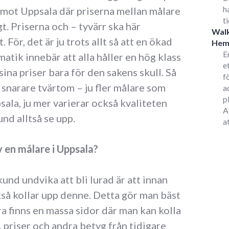
h
t mot Uppsala där priserna mellan målare
t
t. Priserna och – tyvärr ska här
Walk
. För, det är ju trots allt så att en ökad
He
E
atik innebär att alla håller en hög klass
e
ina priser bara för den sakens skull. Så
f
n snarare tvärtom – ju fler målare som
a
p
sala, ju mer varierar också kvaliteten
A
nd alltså se upp.
a
av en målare i Uppsala?
und undvika att bli lurad är att innan
kså kollar upp denne. Detta gör man bäst
a finns en massa sidor där man kan kolla
 priser och andra betyg från tidigare