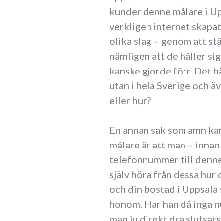
kunder denne målare i Upp
verkligen internet skapat
olika slag – genom att stä
nämligen att de håller si
kanske gjorde förr. Det hä
utan i hela Sverige och äv
eller hur?
En annan sak som amn kan 
målare är att man – innan
telefonnummer till dennes
själv höra från dessa hur
och din bostad i Uppsala s
honom. Har han då inga n
man ju direkt dra slutsat