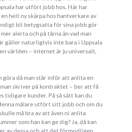
sala har utfört jobb hos. Här har
 en helt ny skärpa hos hantverkare av
ndigt bli betygsatta för sina jobb gör
g mer alerta och på tårna än vad man
r gäller naturligtvis inte bara i Uppsala
en världen – internet är ju universalt,
göra då man står inför att anlita en
 man skriver på kontraktet – ber att få
 tidigare kunder. På så sätt kan du
 denna målare utfört sitt jobb och om du
kulle må bra av att även ni anlita
ummer som han kan ge dig? Ja, då kan
ser av dessa och att det förmodligen