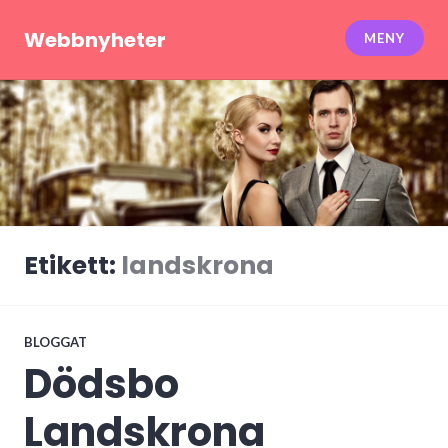
Hoppa
till
Webbnyheter
MENY
innehåll
Etikett:
landskrona
BLOGGAT
Dödsbo
Landskrona