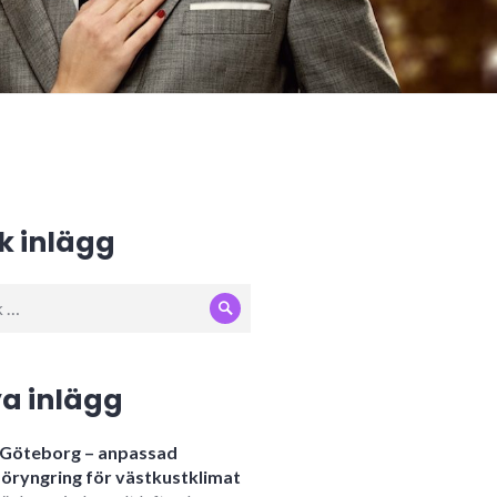
k inlägg
Sök
:
a inlägg
i Göteborg – anpassad
öryngring för västkustklimat