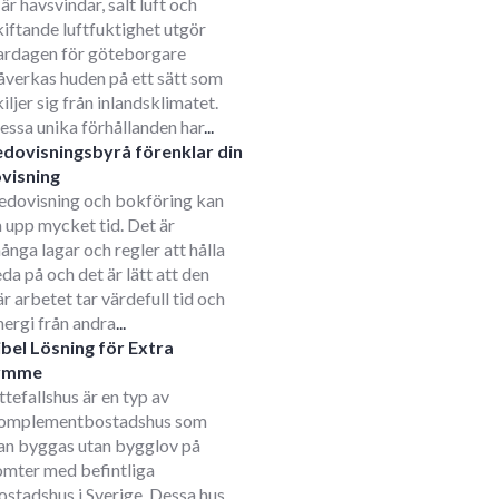
är havsvindar, salt luft och
kiftande luftfuktighet utgör
ardagen för göteborgare
åverkas huden på ett sätt som
kiljer sig från inlandsklimatet.
essa unika förhållanden har
...
edovisningsbyrå förenklar din
visning
edovisning och bokföring kan
a upp mycket tid. Det är
ånga lagar och regler att hålla
eda på och det är lätt att den
är arbetet tar värdefull tid och
nergi från andra
...
ibel Lösning för Extra
ymme
ttefallshus är en typ av
omplementbostadshus som
an byggas utan bygglov på
omter med befintliga
ostadshus i Sverige. Dessa hus