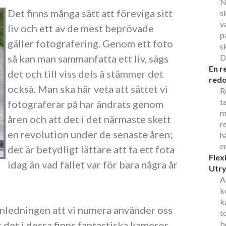
N
Det finns många sätt att föreviga sitt
s
v
liv och ett av de mest beprövade
p
gäller fotografering. Genom ett foto
s
så kan man sammanfatta ett liv, sägs
D
En r
det och till viss dels å stämmer det
redo
också. Man ska här veta att sättet vi
R
t
fotograferar på har ändrats genom
m
åren och att det i det närmaste skett
r
en revolution under de senaste åren;
h
e
det är betydligt lättare att ta ett fota
Flex
idag än vad fallet var för bara några år
Utr
A
k
k
anledningen att vi numera använder oss
t
 det i dessa finns fantastiska kameror
b