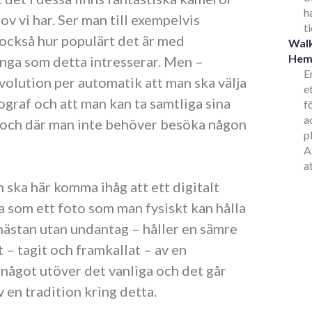
h
v vi har. Ser man till exempelvis
t
 också hur populärt det är med
Walk
He
nga som detta intresserar. Men –
E
volution per automatik att man ska välja
e
ograf och att man kan ta samtliga sina
f
a
 och där man inte behöver besöka någon
p
A
a
n ska här komma ihåg att ett digitalt
a som ett foto som man fysiskt kan hålla
nästan utan undantag – håller en sämre
t – tagit och framkallat – av en
 något utöver det vanliga och det går
 en tradition kring detta.