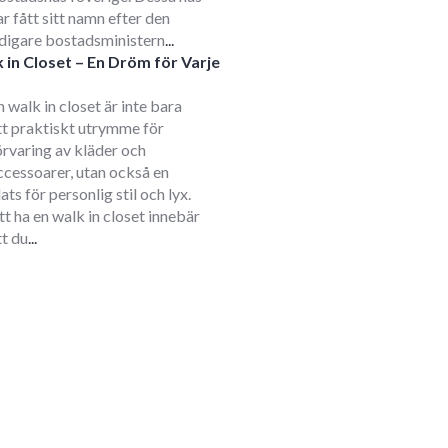
ar fått sitt namn efter den
idigare bostadsministern
...
 in Closet – En Dröm för Varje
m
n walk in closet är inte bara
tt praktiskt utrymme för
örvaring av kläder och
ccessoarer, utan också en
lats för personlig stil och lyx.
tt ha en walk in closet innebär
tt du
...