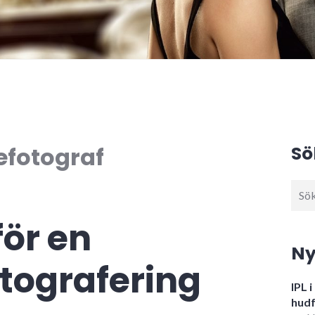
efotograf
Sö
Sök
efter
för en
Ny
otografering
IPL 
hudf