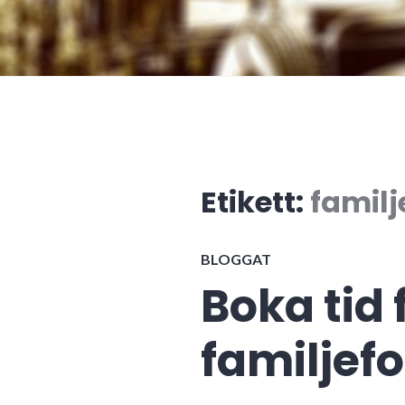
Etikett:
familj
BLOGGAT
Boka tid 
familjef