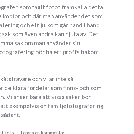
ografen som tagit fotot framkalla detta
ra kopior och där man använder det som
afering och ett julkort går hand i hand
 sak som även andra kan njuta av. Det
 samma sak om man använder sin
fotografering bör ha ett proffs bakom
akåtsträvare och vi är inte så
er de klara fördelar som finns- och som
. Vi anser bara att vissa saker bör
 att exempelvis en familjefotografering
 sådant.
af
,
foto
Lämna en kommentar