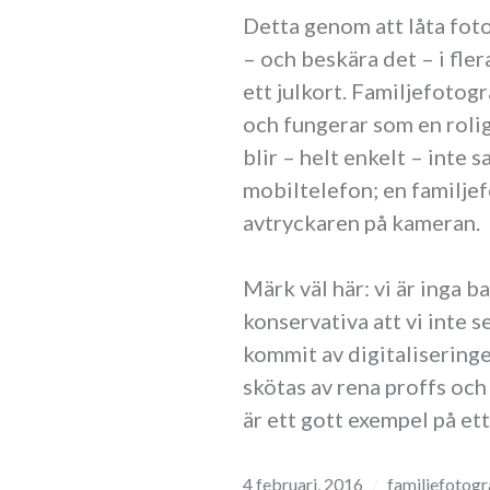
Detta genom att låta fot
– och beskära det – i fle
ett julkort. Familjefotogr
och fungerar som en rolig
blir – helt enkelt – inte
mobiltelefon; en familje
avtryckaren på kameran.
Märk väl här: vi är inga b
konservativa att vi inte s
kommit av digitaliseringen
skötas av rena proffs och
är ett gott exempel på ett
4 februari, 2016
familjefotogr