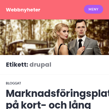
Hoppa
till
Webbnyheter
MENY
innehåll
Etikett:
drupal
BLOGGAT
Marknadsföringspla
på kort- och lång