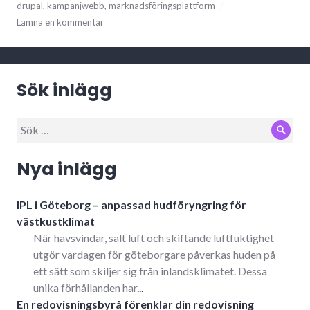
drupal
,
kampanjwebb
,
marknadsföringsplattform
Lämna en kommentar
Sök inlägg
Sök
Sök
efter:
Nya inlägg
IPL i Göteborg – anpassad hudföryngring för
västkustklimat
När havsvindar, salt luft och skiftande luftfuktighet
utgör vardagen för göteborgare påverkas huden på
ett sätt som skiljer sig från inlandsklimatet. Dessa
unika förhållanden har
...
En redovisningsbyrå förenklar din redovisning