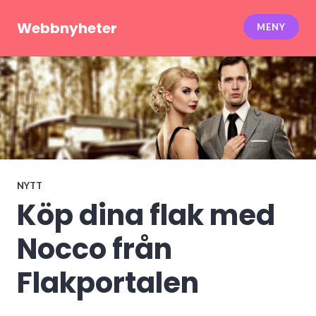
Hoppa
till
Webbnyheter
MENY
innehåll
NYTT
Köp dina flak med
Nocco från
Flakportalen