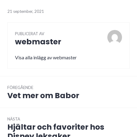
21 september, 2021
PUBLICERAT AV
webmaster
Visa alla inlägg av webmaster
Inläggsnavigering
FÖREGÅENDE
Vet mer om Babor
Föregående
inlägg:
NÄSTA
Hjältar och favoriter hos
Nästa
inlägg:
Disney leksaker