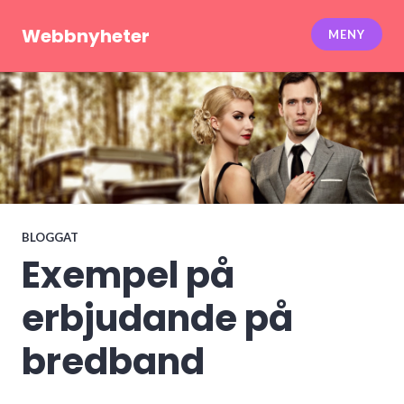
Hoppa
till
Webbnyheter
MENY
innehåll
BLOGGAT
Exempel på
erbjudande på
bredband