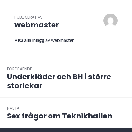
PUBLICERAT AV
webmaster
Visa alla inlägg av webmaster
Inläggsnavigering
FÖREGÅENDE
Underkläder och BH i större
Föregående
inlägg:
storlekar
NÄSTA
Sex frågor om Teknikhallen
Nästa
inlägg: