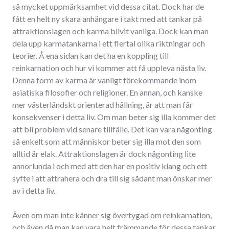
så mycket uppmärksamhet vid dessa citat. Dock har de
fått en helt ny skara anhängare i takt med att tankar på
attraktionslagen och karma blivit vanliga. Dock kan man
dela upp karmatankarna i ett flertal olika riktningar och
teorier. Å ena sidan kan det ha en koppling till
reinkarnation och hur vi kommer att få uppleva nästa liv.
Denna form av karma är vanligt förekommande inom
asiatiska filosofier och religioner. En annan, och kanske
mer västerländskt orienterad hållning, är att man får
konsekvenser i detta liv. Om man beter sig illa kommer det
att bli problem vid senare tillfälle. Det kan vara någonting
så enkelt som att människor beter sig illa mot den som
alltid är elak. Attraktionslagen är dock någonting lite
annorlunda i och med att den har en positiv klang och ett
syfte i att attrahera och dra till sig sådant man önskar mer
av i detta liv.
Även om man inte känner sig övertygad om reinkarnation,
och även då man kan vara helt främmande för dessa tankar,