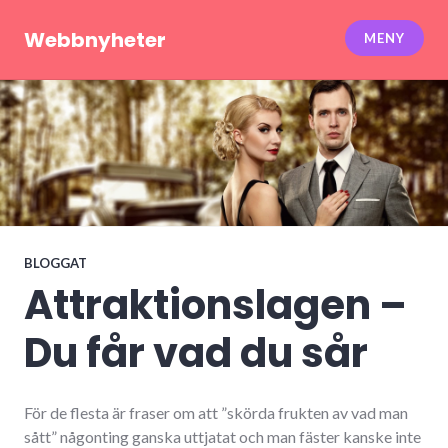
Hoppa
till
Webbnyheter
MENY
innehåll
BLOGGAT
Attraktionslagen –
Du får vad du sår
För de flesta är fraser om att ”skörda frukten av vad man
sått” någonting ganska uttjatat och man fäster kanske inte