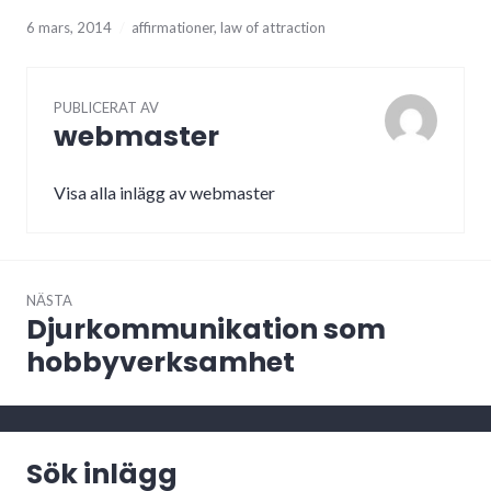
6 mars, 2014
affirmationer
,
law of attraction
PUBLICERAT AV
webmaster
Visa alla inlägg av webmaster
Inläggsnavigering
NÄSTA
Djurkommunikation som
Nästa
inlägg:
hobbyverksamhet
Sök inlägg