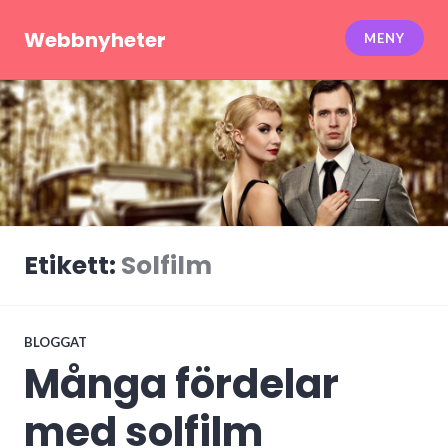
Hoppa
till
Webbnyheter
MENY
innehåll
Etikett:
Solfilm
BLOGGAT
Många fördelar
med solfilm