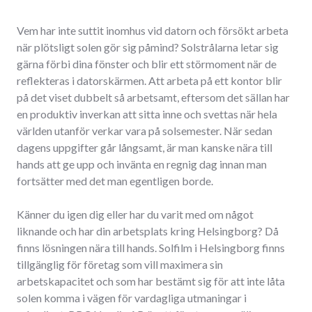
Vem har inte suttit inomhus vid datorn och försökt arbeta
när plötsligt solen gör sig påmind? Solstrålarna letar sig
gärna förbi dina fönster och blir ett störmoment när de
reflekteras i datorskärmen. Att arbeta på ett kontor blir
på det viset dubbelt så arbetsamt, eftersom det sällan har
en produktiv inverkan att sitta inne och svettas när hela
världen utanför verkar vara på solsemester. När sedan
dagens uppgifter går långsamt, är man kanske nära till
hands att ge upp och invänta en regnig dag innan man
fortsätter med det man egentligen borde.
Känner du igen dig eller har du varit med om något
liknande och har din arbetsplats kring Helsingborg? Då
finns lösningen nära till hands. Solfilm i Helsingborg finns
tillgänglig för företag som vill maximera sin
arbetskapacitet och som har bestämt sig för att inte låta
solen komma i vägen för vardagliga utmaningar i