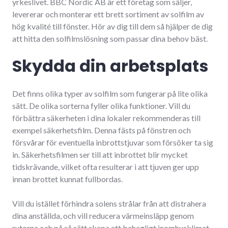
yrkeslivet. BBC Nordic AB är ett företag som säljer,
levererar och monterar ett brett sortiment av solfilm av
hög kvalité till fönster. Hör av dig till dem så hjälper de dig
att hitta den solfilmslösning som passar dina behov bäst.
Skydda din arbetsplats
Det finns olika typer av solfilm som fungerar på lite olika
sätt. De olika sorterna fyller olika funktioner. Vill du
förbättra säkerheten i dina lokaler rekommenderas till
exempel säkerhetsfilm. Denna fästs på fönstren och
försvårar för eventuella inbrottstjuvar som försöker ta sig
in. Säkerhetsfilmen ser till att inbrottet blir mycket
tidskrävande, vilket ofta resulterar i att tjuven ger upp
innan brottet kunnat fullbordas.
Vill du istället förhindra solens strålar från att distrahera
dina anställda, och vill reducera värmeinsläpp genom
rutorna och på så sätt skapa ett behagligt inomhusklimat,