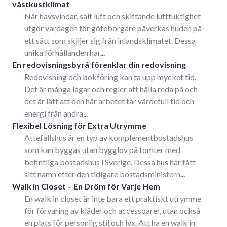
västkustklimat
När havsvindar, salt luft och skiftande luftfuktighet
utgör vardagen för göteborgare påverkas huden på
ett sätt som skiljer sig från inlandsklimatet. Dessa
unika förhållanden har
...
En redovisningsbyrå förenklar din redovisning
Redovisning och bokföring kan ta upp mycket tid.
Det är många lagar och regler att hålla reda på och
det är lätt att den här arbetet tar värdefull tid och
energi från andra
...
Flexibel Lösning för Extra Utrymme
Attefallshus är en typ av komplementbostadshus
som kan byggas utan bygglov på tomter med
befintliga bostadshus i Sverige. Dessa hus har fått
sitt namn efter den tidigare bostadsministern
...
Walk in Closet – En Dröm för Varje Hem
En walk in closet är inte bara ett praktiskt utrymme
för förvaring av kläder och accessoarer, utan också
en plats för personlig stil och lyx. Att ha en walk in