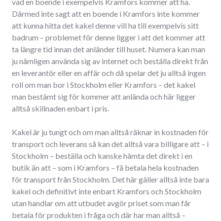
vad en boende i exempelvis Kramfors kommer att ha.
Därmed inte sagt att en boende i Kramfors inte kommer
att kunna hitta det kakel denne vill ha till exempelvis sitt
badrum – problemet för denne ligger i att det kommer att
ta längre tid innan det anländer till huset. Numera kan man
ju nämligen använda sig av internet och beställa direkt från
en leverantör eller en affär och då spelar det ju alltså ingen
roll om man bor i Stockholm eller Kramfors – det kakel
man bestämt sig för kommer att anlända och här ligger
alltså skillnaden enbart i pris.
Kakel är ju tungt och om man alltså räknar in kostnaden för
transport och leverans så kan det alltså vara billigare att – i
Stockholm – beställa och kanske hämta det direkt i en
butik än att – som i Kramfors – få betala hela kostnaden
för transport från Stockholm. Det här gäller alltså inte bara
kakel och definitivt inte enbart Kramfors och Stockholm
utan handlar om att utbudet avgör priset som man får
betala för produkten i fråga och där har man alltså –