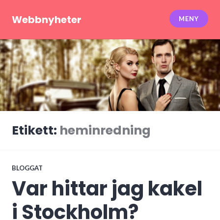
Hoppa
till
Webbnyheter
MENY
innehåll
Etikett:
heminredning
BLOGGAT
Var hittar jag kakel
i Stockholm?