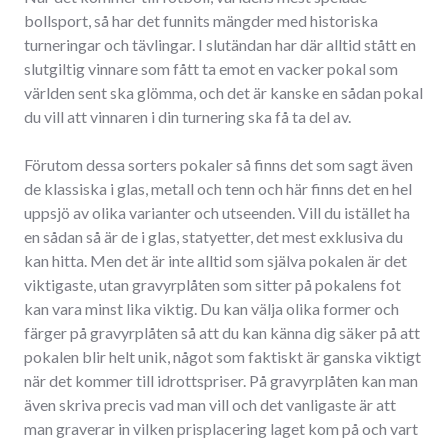
bollsport, så har det funnits mängder med historiska
turneringar och tävlingar. I slutändan har där alltid stått en
slutgiltig vinnare som fått ta emot en vacker pokal som
världen sent ska glömma, och det är kanske en sådan pokal
du vill att vinnaren i din turnering ska få ta del av.
Förutom dessa sorters pokaler så finns det som sagt även
de klassiska i glas, metall och tenn och här finns det en hel
uppsjö av olika varianter och utseenden. Vill du istället ha
en sådan så är de i glas, statyetter, det mest exklusiva du
kan hitta. Men det är inte alltid som själva pokalen är det
viktigaste, utan gravyrplåten som sitter på pokalens fot
kan vara minst lika viktig. Du kan välja olika former och
färger på gravyrplåten så att du kan känna dig säker på att
pokalen blir helt unik, något som faktiskt är ganska viktigt
när det kommer till idrottspriser. På gravyrplåten kan man
även skriva precis vad man vill och det vanligaste är att
man graverar in vilken prisplacering laget kom på och vart