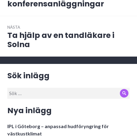
konferensanläggningar
NÄSTA
Ta hjälp av en tandläkare i
Nästa
inlägg:
Solna
Sök inlägg
Sök
Sök
efter:
Nya inlägg
IPL i Göteborg – anpassad hudföryngring för
västkustklimat