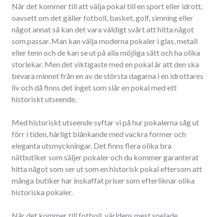
När det kommer till att välja pokal till en sport eller idrott,
oavsett om det gäller fotboll, basket, golf, simning eller
något annat så kan det vara väldigt svårt att hitta något
som passar. Man kan välja moderna pokaler i glas, metall
eller tenn och de kan se ut på alla möjliga sätt och ha olika
storlekar. Men det viktigaste med en pokal är att den ska
bevara minnet från en av de största dagarna i en idrottares
liv och då finns det inget som slår en pokal med ett
historiskt utseende.
Med historiskt utseende syftar vi på hur pokalerna såg ut
förr i tiden, härligt blänkande med vackra former och
eleganta utsmyckningar. Det finns flera olika bra
nätbutiker som säljer pokaler och du kommer garanterat
hitta något som ser ut som en historisk pokal eftersom att
många butiker har inskaffat priser som efterliknar olika
historiska pokaler.
När det kommer till fotboll, världens mest spelade