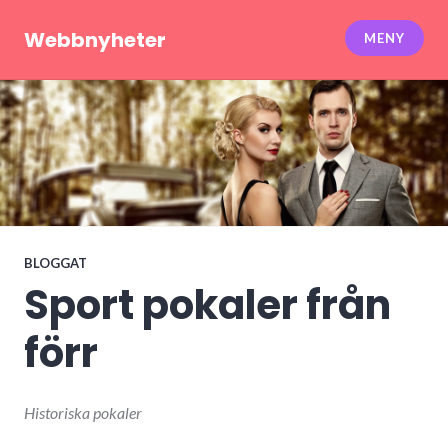
Hoppa
till
Webbnyheter
MENY
innehåll
BLOGGAT
Sport pokaler från
förr
Historiska pokaler