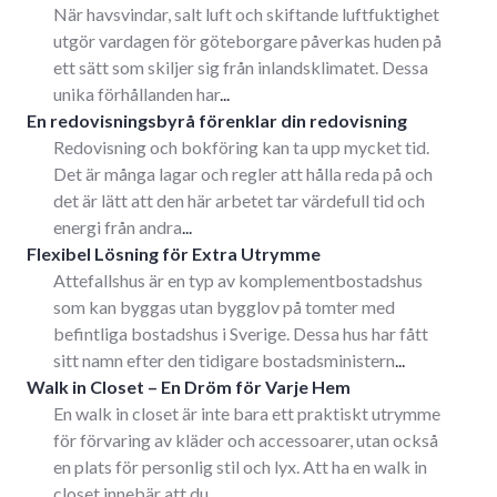
När havsvindar, salt luft och skiftande luftfuktighet
utgör vardagen för göteborgare påverkas huden på
ett sätt som skiljer sig från inlandsklimatet. Dessa
unika förhållanden har
...
En redovisningsbyrå förenklar din redovisning
Redovisning och bokföring kan ta upp mycket tid.
Det är många lagar och regler att hålla reda på och
det är lätt att den här arbetet tar värdefull tid och
energi från andra
...
Flexibel Lösning för Extra Utrymme
Attefallshus är en typ av komplementbostadshus
som kan byggas utan bygglov på tomter med
befintliga bostadshus i Sverige. Dessa hus har fått
sitt namn efter den tidigare bostadsministern
...
Walk in Closet – En Dröm för Varje Hem
En walk in closet är inte bara ett praktiskt utrymme
för förvaring av kläder och accessoarer, utan också
en plats för personlig stil och lyx. Att ha en walk in
closet innebär att du
...