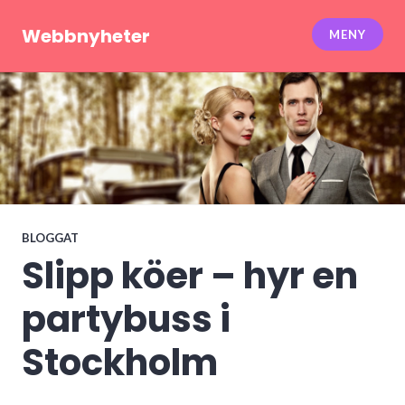
Hoppa
till
Webbnyheter
MENY
innehåll
BLOGGAT
Slipp köer – hyr en
partybuss i
Stockholm