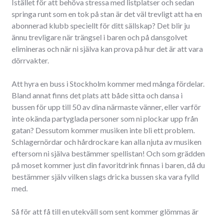
Istället för att behöva stressa med listplatser och sedan
springa runt som en tok på stan är det väl trevligt att ha en
abonnerad klubb speciellt för ditt sällskap? Det blir ju
ännu trevligare när trängsel i baren och på dansgolvet
elimineras och när ni själva kan prova på hur det är att vara
dörrvakter.
Att hyra en buss i Stockholm kommer med många fördelar.
Bland annat finns det plats att både sitta och dansa i
bussen för upp till 50 av dina närmaste vänner, eller varför
inte okända partyglada personer som ni plockar upp från
gatan? Dessutom kommer musiken inte bli ett problem.
Schlagernördar och hårdrockare kan alla njuta av musiken
eftersom ni själva bestämmer spellistan! Och som grädden
på moset kommer just din favoritdrink finnas i baren, då du
bestämmer själv vilken slags dricka bussen ska vara fylld
med.
Så för att få till en utekväll som sent kommer glömmas är