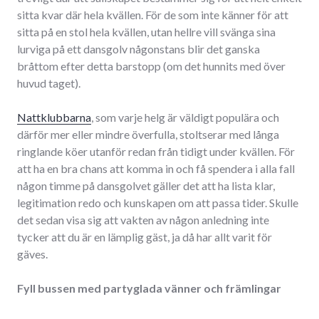
sitta kvar där hela kvällen. För de som inte känner för att
sitta på en stol hela kvällen, utan hellre vill svänga sina
lurviga på ett dansgolv någonstans blir det ganska
bråttom efter detta barstopp (om det hunnits med över
huvud taget).
Nattklubbarna
, som varje helg är väldigt populära och
därför mer eller mindre överfulla, stoltserar med långa
ringlande köer utanför redan från tidigt under kvällen. För
att ha en bra chans att komma in och få spendera i alla fall
någon timme på dansgolvet gäller det att ha lista klar,
legitimation redo och kunskapen om att passa tider. Skulle
det sedan visa sig att vakten av någon anledning inte
tycker att du är en lämplig gäst, ja då har allt varit för
gäves.
Fyll bussen med partyglada vänner och främlingar