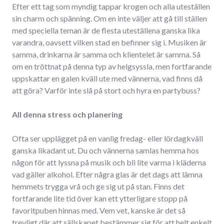
Efter ett tag som myndig tappar krogen och alla uteställen
sin charm och spänning. Om en inte väljer att gå till ställen
med speciella teman är de flesta uteställena ganska lika
varandra, oavsett vilken stad en befinner sig i. Musiken är
samma, drinkarna är samma och klientelet är samma. Så
om en tröttnat på denna typ av helgsyssla, men fortfarande
uppskattar en galen kväll ute med vännerna, vad finns då
att göra? Varför inte slå på stort och hyra en partybuss?
All denna stress och planering
Ofta ser upplägget på en vanlig fredag- eller lördagkväll
ganska likadant ut. Du och vännerna samlas hemma hos
någon för att lyssna på musik och bli lite varma i kläderna
vad gäller alkohol. Efter några glas är det dags att lämna
hemmets trygga vrå och ge sig ut på stan. Finns det
fortfarande lite tid över kan ett ytterligare stopp på
favoritpuben hinnas med. Vem vet, kanske är det så
trevligt där att sällskapet bestämmer sig för att helt enkelt