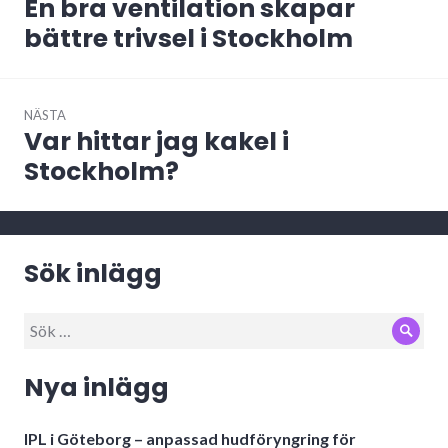
En bra ventilation skapar
Föregående
inlägg:
bättre trivsel i Stockholm
NÄSTA
Var hittar jag kakel i
Nästa
inlägg:
Stockholm?
Sök inlägg
Sök
Sök
efter:
Nya inlägg
IPL i Göteborg – anpassad hudföryngring för