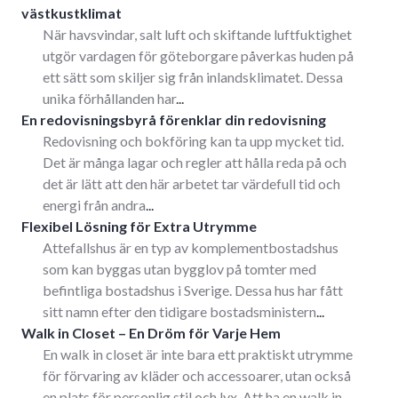
västkustklimat
När havsvindar, salt luft och skiftande luftfuktighet
utgör vardagen för göteborgare påverkas huden på
ett sätt som skiljer sig från inlandsklimatet. Dessa
unika förhållanden har
...
En redovisningsbyrå förenklar din redovisning
Redovisning och bokföring kan ta upp mycket tid.
Det är många lagar och regler att hålla reda på och
det är lätt att den här arbetet tar värdefull tid och
energi från andra
...
Flexibel Lösning för Extra Utrymme
Attefallshus är en typ av komplementbostadshus
som kan byggas utan bygglov på tomter med
befintliga bostadshus i Sverige. Dessa hus har fått
sitt namn efter den tidigare bostadsministern
...
Walk in Closet – En Dröm för Varje Hem
En walk in closet är inte bara ett praktiskt utrymme
för förvaring av kläder och accessoarer, utan också
en plats för personlig stil och lyx. Att ha en walk in