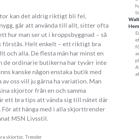
h
t
or kan det aldrig riktigt bli fel,
Walk
nygg, går att använda till allt, sitter ofta
He
E
sett hur man ser ut i kroppsbyggnad – så
e
 förstås. Helt enkelt – ett riktigt bra
f
lt och alla. De flesta män har minst en
a
p
n de ordinarie butikerna har tyvärr inte
A
finns kanske någon enstaka butik med
a
a av oss vill ju gärna ha variation. Man
 sina skjortor från en och samma
är ett bra tips att vända sig till nätet där
 För att hänga med i alla skjorttrender
nnat MSN Livsstil.
ra skjortor
,
Trender