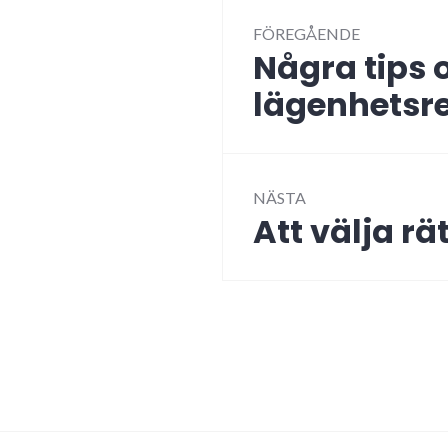
Inläggsnav
FÖREGÅENDE
Några tips
Föregående
inlägg:
lägenhetsr
NÄSTA
Att välja rä
Nästa
inlägg: