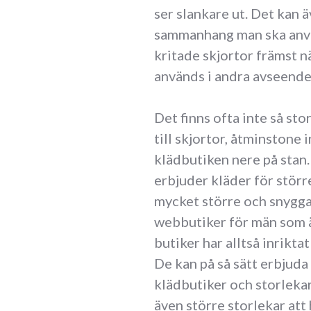
ser slankare ut. Det kan ä
sammanhang man ska använ
kritade skjortor främst n
används i andra avseenden
Det finns ofta inte så st
till skjortor, åtminstone 
klädbutiken nere på stan.
erbjuder kläder för större
mycket större och snyggar
webbutiker för män som är
butiker har alltså inriktat
De kan på så sätt erbjuda
klädbutiker och storleka
även större storlekar att 