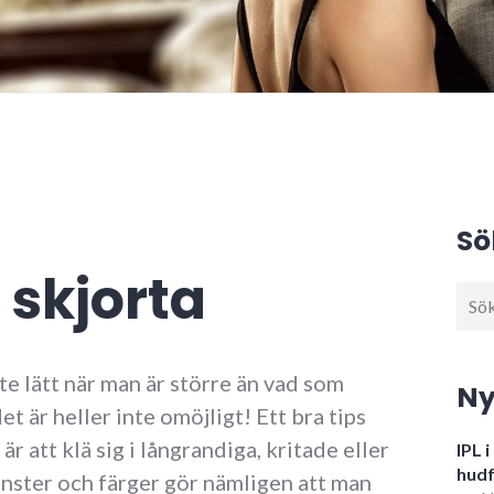
Sö
t skjorta
Sök
efter
inte lätt när man är större än vad som
Ny
t är heller inte omöjligt! Ett bra tips
är att klä sig i långrandiga, kritade eller
IPL 
hudf
nster och färger gör nämligen att man