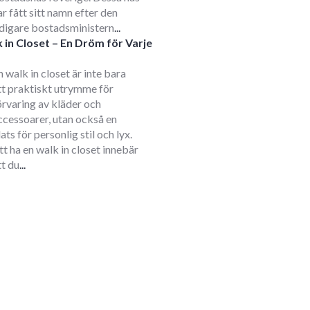
ar fått sitt namn efter den
idigare bostadsministern
...
 in Closet – En Dröm för Varje
m
n walk in closet är inte bara
tt praktiskt utrymme för
örvaring av kläder och
ccessoarer, utan också en
lats för personlig stil och lyx.
tt ha en walk in closet innebär
tt du
...