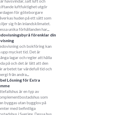
är havsvindar, salt luft och
kiftande luftfuktighet utgör
ardagen för göteborgare
åverkas huden på ett sätt som
kiljer sig från inlandsklimatet.
essa unika förhållanden har
...
edovisningsbyrå förenklar din
visning
edovisning och bokföring kan
a upp mycket tid. Det är
ånga lagar och regler att hålla
eda på och det är lätt att den
är arbetet tar värdefull tid och
nergi från andra
...
ibel Lösning för Extra
ymme
ttefallshus är en typ av
omplementbostadshus som
an byggas utan bygglov på
omter med befintliga
ostadshus i Sverige. Dessa hus