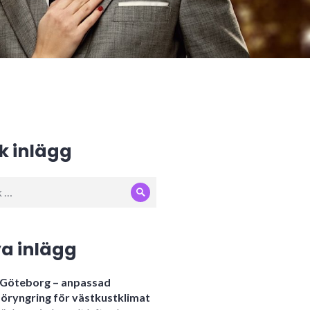
k inlägg
Sök
:
a inlägg
i Göteborg – anpassad
öryngring för västkustklimat