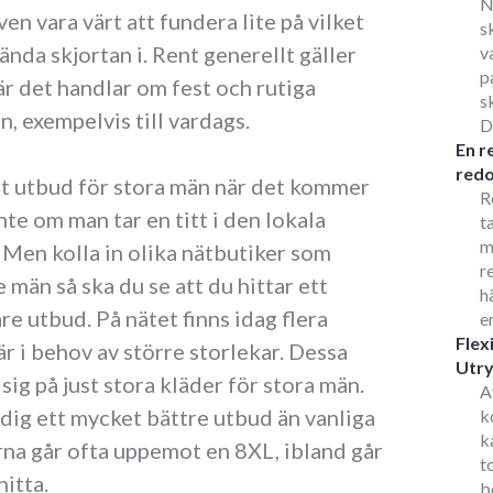
N
ven vara värt att fundera lite på vilket
s
da skjortan i. Rent generellt gäller
v
p
är det handlar om fest och rutiga
s
, exempelvis till vardags.
D
En r
redo
ort utbud för stora män när det kommer
R
inte om man tar en titt i den lokala
t
m
 Men kolla in olika nätbutiker som
r
 män så ska du se att du hittar ett
h
e utbud. På nätet finns idag flera
e
Flex
 i behov av större storlekar. Dessa
Utr
 sig på just stora kläder för stora män.
A
 dig ett mycket bättre utbud än vanliga
k
k
rna går ofta uppemot en 8XL, ibland går
t
hitta.
b