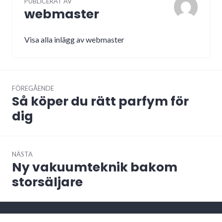
PUBLICERAT AV
webmaster
Visa alla inlägg av webmaster
Inläggsnavigering
FÖREGÅENDE
Så köper du rätt parfym för
Föregående
inlägg:
dig
NÄSTA
Ny vakuumteknik bakom
Nästa
inlägg:
storsäljare