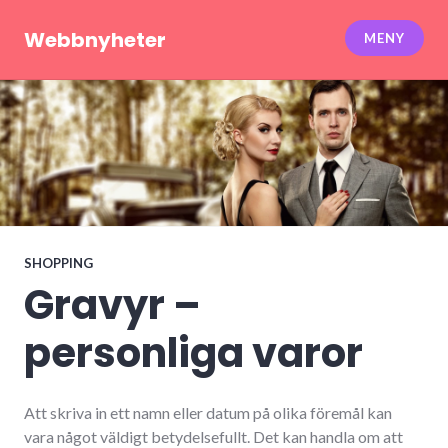
Hoppa
till
Webbnyheter
MENY
innehåll
SHOPPING
Gravyr –
personliga varor
Att skriva in ett namn eller datum på olika föremål kan
vara något väldigt betydelsefullt. Det kan handla om att