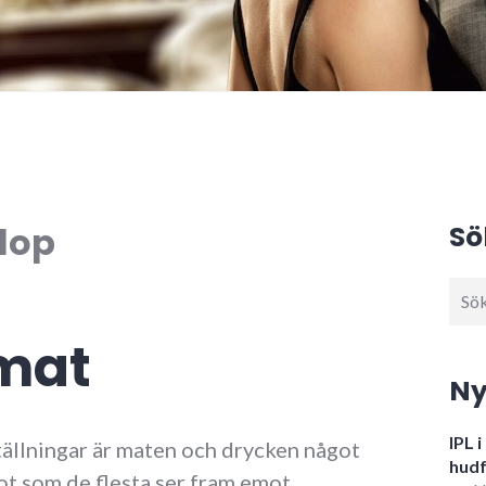
lop
Sö
Sök
efter
mat
Ny
IPL 
tällningar är maten och drycken något
hudf
ot som de flesta ser fram emot.