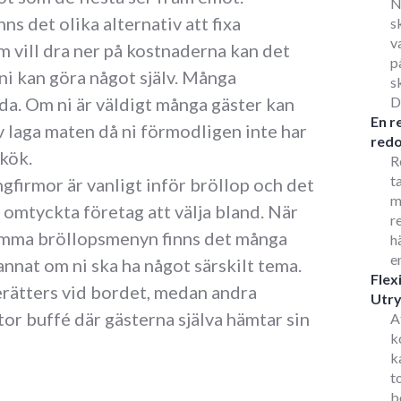
N
s det olika alternativ att fixa
s
v
 vill dra ner på kostnaderna kan det
p
ni kan göra något själv. Många
s
da. Om ni är väldigt många gäster kan
D
En r
lv laga maten då ni förmodligen inte har
redo
 kök.
R
t
ngfirmor är vanligt inför bröllop och det
m
 omtyckta företag att välja bland. När
r
tämma bröllopsmenyn finns det många
h
e
annat om ni ska ha något särskilt tema.
Flex
erätters vid bordet, medan andra
Utr
tor buffé där gästerna själva hämtar sin
A
k
k
t
b