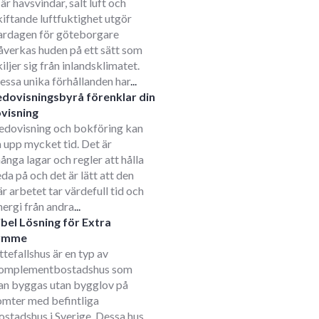
är havsvindar, salt luft och
kiftande luftfuktighet utgör
ardagen för göteborgare
åverkas huden på ett sätt som
kiljer sig från inlandsklimatet.
essa unika förhållanden har
...
edovisningsbyrå förenklar din
visning
edovisning och bokföring kan
a upp mycket tid. Det är
ånga lagar och regler att hålla
eda på och det är lätt att den
är arbetet tar värdefull tid och
nergi från andra
...
ibel Lösning för Extra
ymme
ttefallshus är en typ av
omplementbostadshus som
an byggas utan bygglov på
omter med befintliga
ostadshus i Sverige. Dessa hus