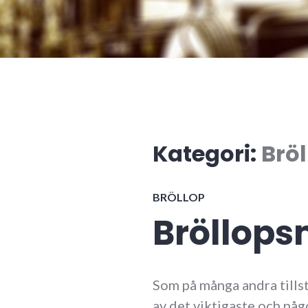
Kategori:
Bröl
BRÖLLOP
Bröllops
Som på många andra tills
av det viktigaste och någ