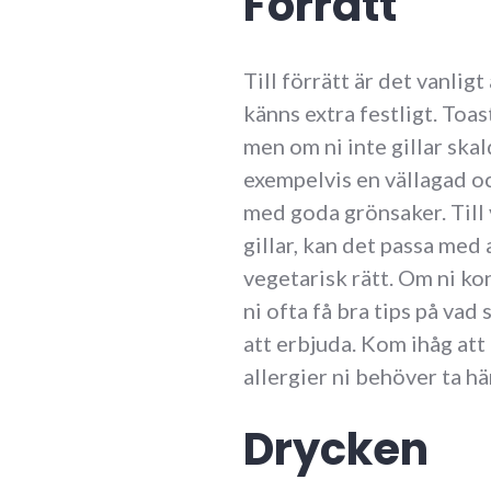
Förrätt
Till förrätt är det vanlig
känns extra festligt. Toas
men om ni inte gillar skal
exempelvis en vällagad o
med goda grönsaker. Till 
gillar, kan det passa med a
vegetarisk rätt. Om ni ko
ni ofta få bra tips på va
att erbjuda. Kom ihåg att
allergier ni behöver ta hän
Drycken