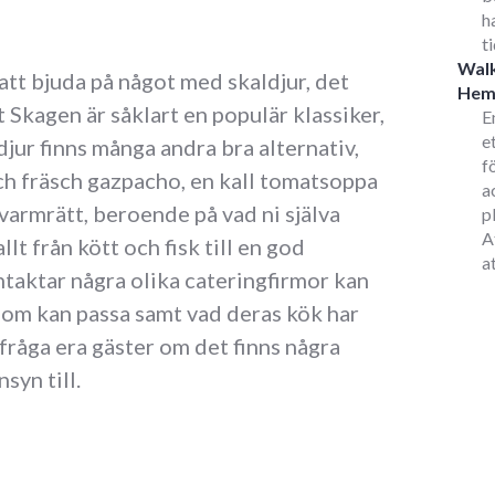
h
t
Walk
t att bjuda på något med skaldjur, det
He
t Skagen är såklart en populär klassiker,
E
e
djur finns många andra bra alternativ,
f
ch fräsch gazpacho, en kall tomatsoppa
a
varmrätt, beroende på vad ni själva
p
A
llt från kött och fisk till en god
a
ntaktar några olika cateringfirmor kan
d som kan passa samt vad deras kök har
 fråga era gäster om det finns några
syn till.