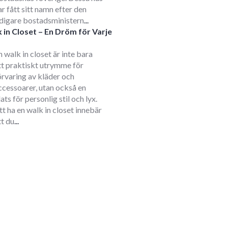
ar fått sitt namn efter den
idigare bostadsministern
...
 in Closet – En Dröm för Varje
m
n walk in closet är inte bara
tt praktiskt utrymme för
örvaring av kläder och
ccessoarer, utan också en
lats för personlig stil och lyx.
tt ha en walk in closet innebär
tt du
...