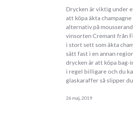
Drycken är viktig under et
att köpa äkta champagne t
alternativ på mousserande
vinsorten Cremant från F
i stort sett som äkta ch
sätt fast i en annan region
drycken är att köpa bag-in
i regel billigare och du ka
glaskaraffer så slipper d
26 maj, 2019