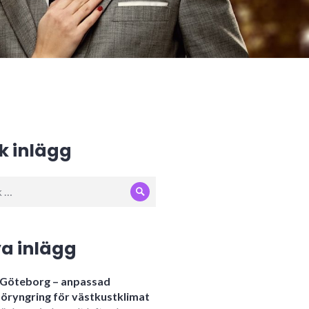
k inlägg
Sök
:
a inlägg
i Göteborg – anpassad
öryngring för västkustklimat